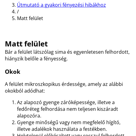
Útmutató a gyakori fényezési hibákhoz
/
Matt felület
Matt felület
Bár a felület látszólag sima és egyenletesen felhordott,
hiányzik belőle a fényesség.
Okok
A felület mikroszkopikus érdessége, amely az alábbi
okokból adódhat:
Az alapozó gyenge záróképessége, illetve a
fedőréteg felhordása nem teljesen kiszáradt
alapozóra.
Gyenge minőségű vagy nem megfelelő hígító,
illetve adalékok használata a festékben.
Helytelenül előkészített vagy rosszul felhordott