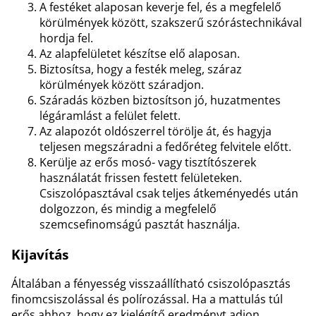
A festéket alaposan keverje fel, és a megfelelő
körülmények között, szakszerű szórástechnikával
hordja fel.
Az alapfelületet készítse elő alaposan.
Biztosítsa, hogy a festék meleg, száraz
körülmények között száradjon.
Száradás közben biztosítson jó, huzatmentes
légáramlást a felület felett.
Az alapozót oldószerrel törölje át, és hagyja
teljesen megszáradni a fedőréteg felvitele előtt.
Kerülje az erős mosó- vagy tisztítószerek
használatát frissen festett felületeken.
Csiszolópasztával csak teljes átkeményedés után
dolgozzon, és mindig a megfelelő
szemcsefinomságú pasztát használja.
Kijavítás
Általában a fényesség visszaállítható csiszolópasztás
finomcsiszolással és polírozással. Ha a mattulás túl
erős ahhoz, hogy ez kielégítő eredményt adjon,