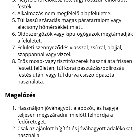
festék.
Alkalmazás nem megfelelő alapfelületre.
Túl lassú száradás magas páratartalom vagy
alacsony hőmérséklet miatt.
Oldószergőzök vagy kipufogógázok megtámadják
a felületet.
Felületi szennyeződés viasszal, zsírral, olajjal,
szappannal vagy vízzel.
Erős mosó- vagy tisztítószerek használata frissen
festett felületen, túl korai pasztázás/polírozás
festés után, vagy túl durva csiszolópaszta
használata.
Megelőzés
Használjon jóváhagyott alapozót, és hagyja
teljesen megszáradni, mielőtt felhordja a
fedőréteget.
Csak az ajánlott hígítót és jóváhagyott adalékokat
használja.