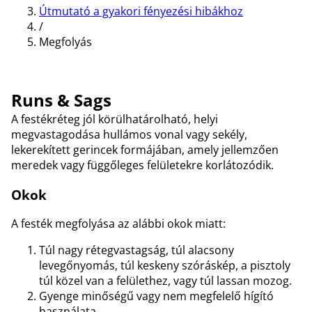
Útmutató a gyakori fényezési hibákhoz
/
Megfolyás
Runs & Sags
A festékréteg jól körülhatárolható, helyi
megvastagodása hullámos vonal vagy sekély,
lekerekített gerincek formájában, amely jellemzően
meredek vagy függőleges felületekre korlátozódik.
Okok
A festék megfolyása az alábbi okok miatt:
Túl nagy rétegvastagság, túl alacsony
levegőnyomás, túl keskeny szóráskép, a pisztoly
túl közel van a felülethez, vagy túl lassan mozog.
Gyenge minőségű vagy nem megfelelő hígító
használata.