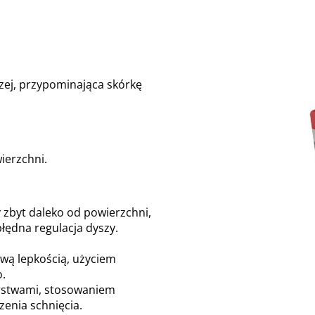
zej, przypominająca skórkę
wierzchni.
y zbyt daleko od powierzchni,
łędna regulacja dyszy.
wą lepkością, użyciem
o.
rstwami, stosowaniem
enia schnięcia.