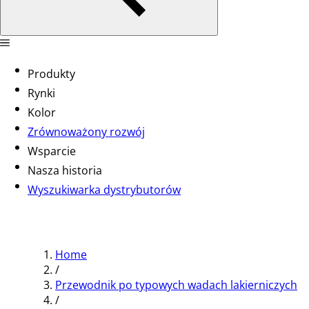
Produkty
Rynki
Kolor
Zrównoważony rozwój
Wsparcie
Nasza historia
Wyszukiwarka dystrybutorów
Home
/
Przewodnik po typowych wadach lakierniczych
/