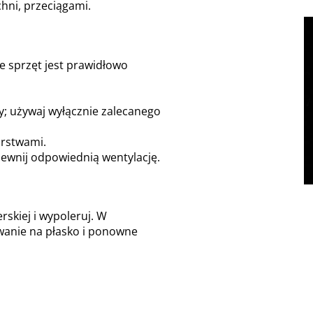
hni, przeciągami.
że sprzęt jest prawidłowo
y; używaj wyłącznie zalecanego
arstwami.
pewnij odpowiednią wentylację.
rskiej i wypoleruj. W
wanie na płasko i ponowne