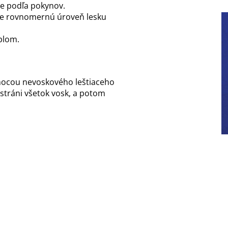
te podľa pokynov.
čte rovnomernú úroveň lesku
plom.
omocou nevoskového leštiaceho
stráni všetok vosk, a potom