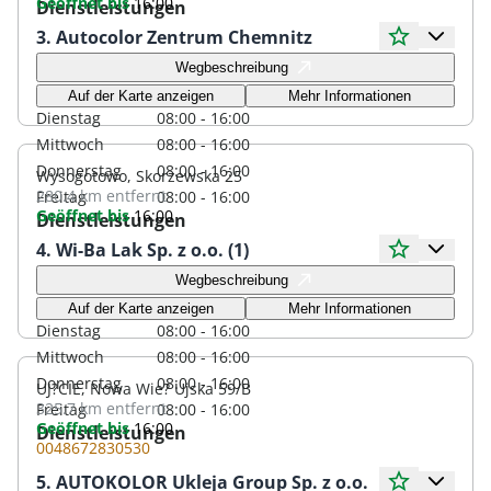
Geöffnet bis
16:00
Dienstleistungen
3. Autocolor Zentrum Chemnitz
Öffnungszeiten
Wegbeschreibung
Montag
08:00 - 16:00
Auf der Karte anzeigen
Mehr Informationen
Dienstag
08:00 - 16:00
Mittwoch
08:00 - 16:00
Donnerstag
08:00 - 16:00
Wysogotowo, Skorzewska 25
280.4 km
entfernt
Freitag
08:00 - 16:00
Geöffnet bis
16:00
Dienstleistungen
4. Wi-Ba Lak Sp. z o.o. (1)
Öffnungszeiten
Wegbeschreibung
Montag
08:00 - 16:00
Auf der Karte anzeigen
Mehr Informationen
Dienstag
08:00 - 16:00
Mittwoch
08:00 - 16:00
Donnerstag
08:00 - 16:00
UJ?CIE, Nowa Wie? Ujska 59/B
325.7 km
entfernt
Freitag
08:00 - 16:00
Geöffnet bis
16:00
Dienstleistungen
0048672830530
5. AUTOKOLOR Ukleja Group Sp. z o.o.