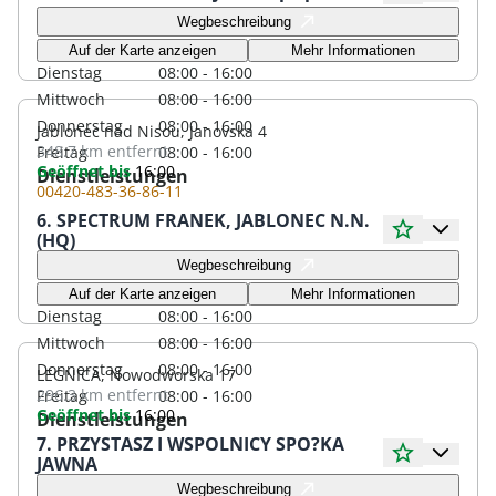
Öffnungszeiten
Wegbeschreibung
Montag
08:00 - 16:00
Auf der Karte anzeigen
Mehr Informationen
Dienstag
08:00 - 16:00
Mittwoch
08:00 - 16:00
Donnerstag
08:00 - 16:00
Jablonec nad Nisou, Janovska 4
348.7 km
entfernt
Freitag
08:00 - 16:00
Geöffnet bis
16:00
Dienstleistungen
00420-483-36-86-11
6. SPECTRUM FRANEK, JABLONEC N.N.
(HQ)
Öffnungszeiten
Wegbeschreibung
Montag
08:00 - 16:00
Auf der Karte anzeigen
Mehr Informationen
Dienstag
08:00 - 16:00
Mittwoch
08:00 - 16:00
Donnerstag
08:00 - 16:00
LEGNICA, Nowodworska 17
296.3 km
entfernt
Freitag
08:00 - 16:00
Geöffnet bis
16:00
Dienstleistungen
7. PRZYSTASZ I WSPOLNICY SPO?KA
JAWNA
Öffnungszeiten
Wegbeschreibung