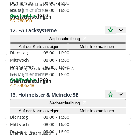
Donnerstag
08:00 - 16:00
Kassel, Frankfurter Str. 92a
385.7 km
entfernt
Freitag
08:00 - 16:00
Geöffnet bis
16:00
Dienstleistungen
561788090
12. EA Lacksysteme
Öffnungszeiten
Wegbeschreibung
Montag
08:00 - 16:00
Auf der Karte anzeigen
Mehr Informationen
Dienstag
08:00 - 16:00
Mittwoch
08:00 - 16:00
Donnerstag
08:00 - 16:00
Bremen, Carsten-Dressler-Str 6
389.2 km
entfernt
Freitag
08:00 - 16:00
Geöffnet bis
16:00
Dienstleistungen
4218405248
13. Hofmeister & Meincke SE
Öffnungszeiten
Wegbeschreibung
Montag
08:00 - 16:00
Auf der Karte anzeigen
Mehr Informationen
Dienstag
08:00 - 16:00
Mittwoch
08:00 - 16:00
Donnerstag
08:00 - 16:00
Bremen, Erasmusstr 18