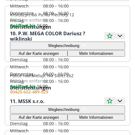
Mittwoch
08:00 - 16:00
Donnerstag
08:00 - 16:00
Krotoszyn, 56 Pu?ku Piechoty 12
380.3 km
entfernt
Freitag
08:00 - 16:00
Geöffnet bis
16:00
Dienstleistungen
10. P.W. MEGA COLOR Dariusz ?
wiklinski
Öffnungszeiten
Wegbeschreibung
Montag
08:00 - 16:00
Auf der Karte anzeigen
Mehr Informationen
Dienstag
08:00 - 16:00
Mittwoch
08:00 - 16:00
Donnerstag
08:00 - 16:00
Police nad Metuji, Na Sibici 262
383.2 km
entfernt
Freitag
08:00 - 16:00
Geöffnet bis
16:00
Dienstleistungen
00420-602-489-929
11. MSSK s.r.o.
Öffnungszeiten
Wegbeschreibung
Montag
08:00 - 16:00
Auf der Karte anzeigen
Mehr Informationen
Dienstag
08:00 - 16:00
Mittwoch
08:00 - 16:00