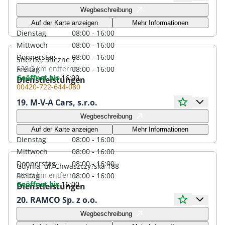
Öffnungszeiten
Wegbeschreibung
Montag
08:00 - 16:00
Auf der Karte anzeigen
Mehr Informationen
Dienstag
08:00 - 16:00
Mittwoch
08:00 - 16:00
Donnerstag
08:00 - 16:00
Snezne, Snezne 7
528.3 km
entfernt
Freitag
08:00 - 16:00
Geöffnet bis
16:00
Dienstleistungen
00420-722-644-080
19. M-V-A Cars, s.r.o.
Öffnungszeiten
Wegbeschreibung
Montag
08:00 - 16:00
Auf der Karte anzeigen
Mehr Informationen
Dienstag
08:00 - 16:00
Mittwoch
08:00 - 16:00
Donnerstag
08:00 - 16:00
Gdynia, ul. Chwaszczy?ska 188
481.5 km
entfernt
Freitag
08:00 - 16:00
Geöffnet bis
16:00
Dienstleistungen
20. RAMCO Sp. z o.o.
Öffnungszeiten
Wegbeschreibung
Montag
08:00 - 16:00