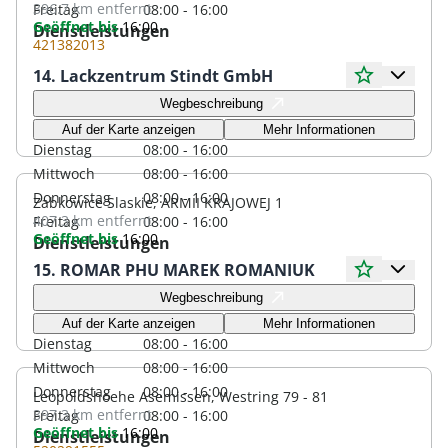
396.7 km
entfernt
Freitag
08:00 - 16:00
Geöffnet bis
16:00
Dienstleistungen
421382013
14. Lackzentrum Stindt GmbH
Öffnungszeiten
Wegbeschreibung
Montag
08:00 - 16:00
Auf der Karte anzeigen
Mehr Informationen
Dienstag
08:00 - 16:00
Mittwoch
08:00 - 16:00
Donnerstag
08:00 - 16:00
Zabkowice Slaskie, ARMII KRAJOWEJ 1
407.3 km
entfernt
Freitag
08:00 - 16:00
Geöffnet bis
16:00
Dienstleistungen
15. ROMAR PHU MAREK ROMANIUK
Öffnungszeiten
Wegbeschreibung
Montag
08:00 - 16:00
Auf der Karte anzeigen
Mehr Informationen
Dienstag
08:00 - 16:00
Mittwoch
08:00 - 16:00
Donnerstag
08:00 - 16:00
Leopoldshoehe Asemissen, Westring 79 - 81
397.3 km
entfernt
Freitag
08:00 - 16:00
Geöffnet bis
16:00
Dienstleistungen