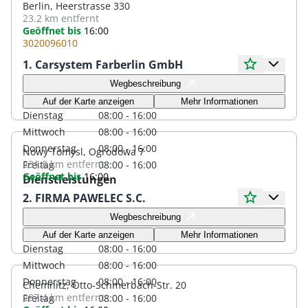
Berlin, Heerstrasse 330
23.2 km
entfernt
Geöffnet bis
16:00
3020096010
1. Carsystem Farberlin GmbH
Öffnungszeiten
Wegbeschreibung
Montag
08:00 - 16:00
Auf der Karte anzeigen
Mehr Informationen
Dienstag
08:00 - 16:00
Mittwoch
08:00 - 16:00
Donnerstag
08:00 - 16:00
Nowy Tomysl, Ogrodowa 7
231.8 km
entfernt
Freitag
08:00 - 16:00
Geöffnet bis
16:00
Dienstleistungen
2. FIRMA PAWELEC S.C.
Öffnungszeiten
Wegbeschreibung
Montag
08:00 - 16:00
Auf der Karte anzeigen
Mehr Informationen
Dienstag
08:00 - 16:00
Mittwoch
08:00 - 16:00
Donnerstag
08:00 - 16:00
Chemnitz, Otto-Schmerbach-Str. 20
287.4 km
entfernt
Freitag
08:00 - 16:00