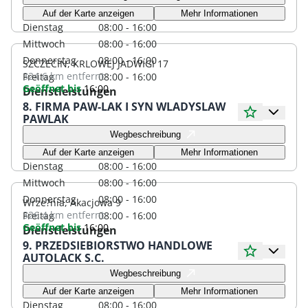
Montag
08:00 - 16:00
Auf der Karte anzeigen
Mehr Informationen
Dienstag
08:00 - 16:00
Mittwoch
08:00 - 16:00
Donnerstag
08:00 - 16:00
SZCZECIN, KRLOWEJ JADWIGI 17
324.6 km
entfernt
Freitag
08:00 - 16:00
Geöffnet bis
16:00
Dienstleistungen
8. FIRMA PAW-LAK I SYN WLADYSLAW
PAWLAK
Öffnungszeiten
Wegbeschreibung
Montag
08:00 - 16:00
Auf der Karte anzeigen
Mehr Informationen
Dienstag
08:00 - 16:00
Mittwoch
08:00 - 16:00
Donnerstag
08:00 - 16:00
Wrze?nia, Akacjowa 9
326.4 km
entfernt
Freitag
08:00 - 16:00
Geöffnet bis
16:00
Dienstleistungen
9. PRZEDSIEBIORSTWO HANDLOWE
AUTOLACK S.C.
Öffnungszeiten
Wegbeschreibung
Montag
08:00 - 16:00
Auf der Karte anzeigen
Mehr Informationen
Dienstag
08:00 - 16:00