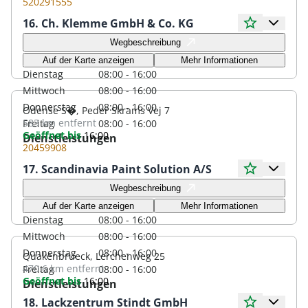
520291555
16. Ch. Klemme GmbH & Co. KG
Öffnungszeiten
Wegbeschreibung
Montag
08:00 - 16:00
Auf der Karte anzeigen
Mehr Informationen
Dienstag
08:00 - 16:00
Mittwoch
08:00 - 16:00
Donnerstag
08:00 - 16:00
Odense S�, Peder Skrams Vej 7
583 km
entfernt
Freitag
08:00 - 16:00
Geöffnet bis
16:00
Dienstleistungen
20459908
17. Scandinavia Paint Solution A/S
Öffnungszeiten
Wegbeschreibung
Montag
08:00 - 16:00
Auf der Karte anzeigen
Mehr Informationen
Dienstag
08:00 - 16:00
Mittwoch
08:00 - 16:00
Donnerstag
08:00 - 16:00
Quakenbrueck, Lerchenweg 25
470.6 km
entfernt
Freitag
08:00 - 16:00
Geöffnet bis
16:00
Dienstleistungen
18. Lackzentrum Stindt GmbH