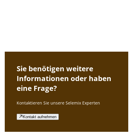
Product App
Unsere Produkt-App bietet unseren Kunden schnellen
und einfachen Online-Zugriff auf Informationen zu
unseren Produkten, deren Anwendung sowie auf deren
TDS und SDS.
Sie benötigen weitere
Informationen oder haben
eine Frage?
Kontaktieren Sie unsere Selemix Experten
Kontakt aufnehmen