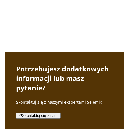
Selemix
Nasza szeroka gama lekkich powłok przemysłowych
znajduje zastosowanie na wielu rynkach — od maszyn i
sprzętu rolniczego po zabudowy sklepowe i stal
konstrukcyjną.
Potrzebujesz dodatkowych
informacji lub masz
pytanie?
Skontaktuj się z naszymi ekspertami Selemix
Skontaktuj się z nami