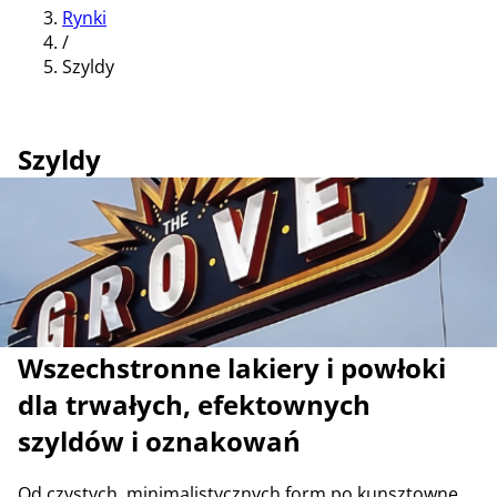
Rynki
/
Szyldy
Szyldy
Wszechstronne lakiery i powłoki
dla trwałych, efektownych
szyldów i oznakowań
Od czystych, minimalistycznych form po kunsztowne,