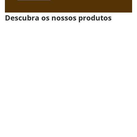
Descubra os nossos produtos
Gladiator
GLADIATOR SUPERIOR TEXTURED COATING •